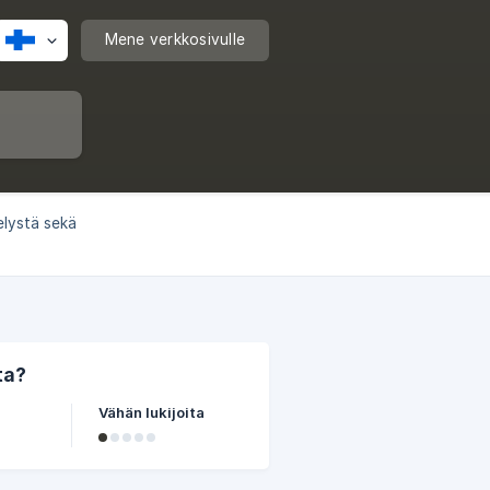
Mene verkkosivulle
elystä sekä
ta?
Vähän lukijoita