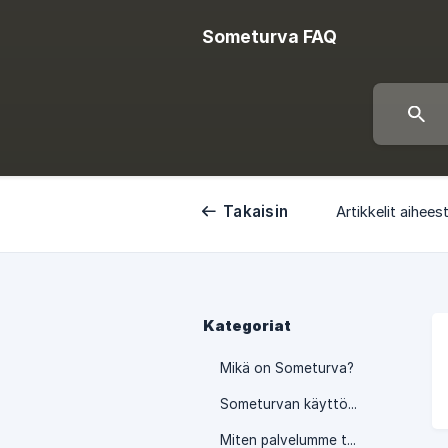
Someturva FAQ
Takaisin
Artikkelit aihees
Kategoriat
Mikä on Someturva?
Someturvan käyttöönotto
Miten palvelumme toimii?