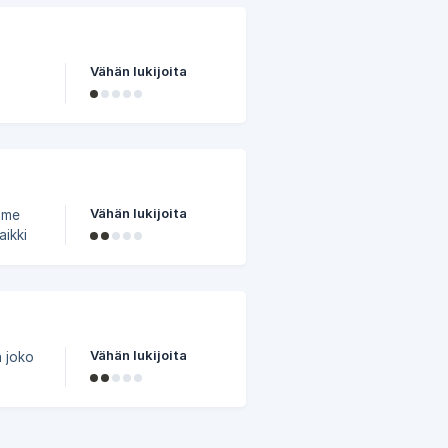
Vähän lukijoita
ukea
.
Vähän lukijoita
mme
aikki
htojen
e
Vähän lukijoita
ä joko