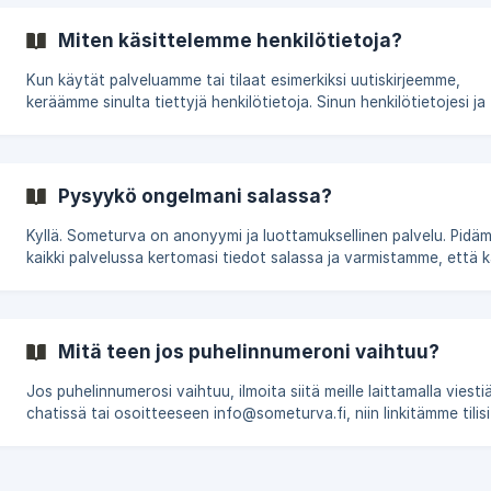
Miten käsittelemme henkilötietoja?
Kun käytät palveluamme tai tilaat esimerkiksi uutiskirjeemme,
keräämme sinulta tiettyjä henkilötietoja. Sinun henkilötietojesi ja
yksityisyytesi turvaaminen on meille ensiarvoisen tärkeää! Voit l
tarkemmin henkilötietojen käsittelystä tietosuojaselosteestamme
Tässä kuitenkin lyhyesti, mitä tietoja sinusta keräämme ja mihin
tarkoituksiin. 1. Kun kirjaudut palveluun Kun kirjaudut sisään
Pysyykö ongelmani salassa?
palveluumme, pyydämme sinulta puhelinnumerosi
Kyllä. Someturva on anonyymi ja luottamuksellinen palvelu. Pidä
kaikki palvelussa kertomasi tiedot salassa ja varmistamme, että k
ne, joilla on pääsy näihin tietoihin noudattavat palvelun käyttöe
mukaista salassapitovelvoitetta. Emme myöskään välitä ongelmaasi tai
muita tietojasi kenellekään Someturvan ulkopuoliselle. Lähetämm
ratkaisuehdotuksemme vain ja ainoastaan sinulle. Tämän jälkeen
Mitä teen jos puhelinnumeroni vaihtuu?
päätät itse, näytätkö sitä muille tai nou
Jos puhelinnumerosi vaihtuu, ilmoita siitä meille laittamalla viesti
chatissä tai osoitteeseen info@someturva.fi, niin linkitämme tilisi
uuteen puhelinnumeroon.