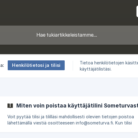
Tietoa henkilötietojen käsitt
Henkilötietosi ja tilisi
ta:
käyttäjätilistäsi.
Miten voin poistaa käyttäjätilini Someturvas
Voit pyytää tilisi ja tililläsi mahdollisesti olevien tietojen poistoa
lähettämällä viestiä osoitteeseen info@someturva.fi. Kun tilisi
poistetaan, oikeutesi käyttää palvelua loppuu.