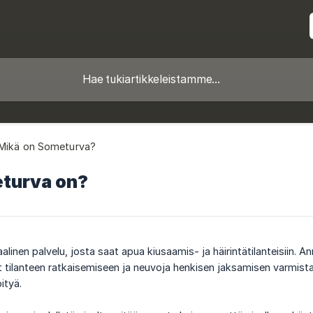
Mikä on Someturva?
turva on?
linen palvelu, josta saat apua kiusaamis- ja häirintätilanteisiin. A
 tilanteen ratkaisemiseen ja neuvoja henkisen jaksamisen varmista
ityä.