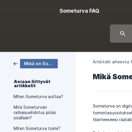
Someturva FAQ
Artikkelit aiheesta:
Mikä on Someturva?
Mikä Some
Asiaan liittyvät
artikkelit
Miten Someturva auttaa?
Someturva on digitaa
Mitä Someturvan
ratkaisuehdotus pitää
toimintasuositukset
sisällään?
tilanteeseesi räätälö
Miten Someturva toimii?