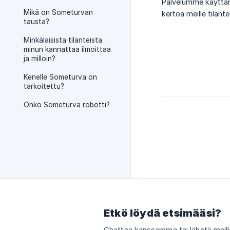
Palvelumme käyttämin
Mikä on Someturvan
kertoa meille tilant
tausta?
Minkälaisista tilanteista
minun kannattaa ilmoittaa
ja milloin?
Kenelle Someturva on
tarkoitettu?
Onko Someturva robotti?
Etkö löydä etsimääsi?