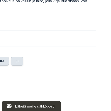
ikeus palveluun ja laite, jolla kirjautua sisään. Voit
llä
Ei
Lähetä meille sähköposti