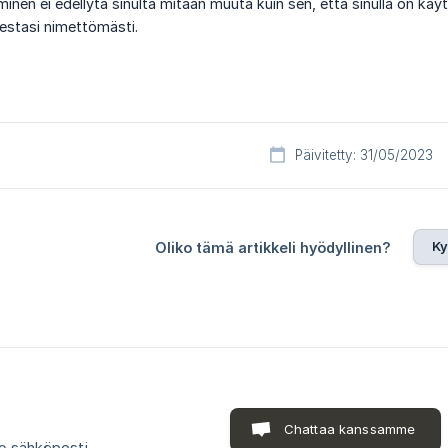
en ei edellytä sinulta mitään muuta kuin sen, että sinulla on käyttöo
eestasi nimettömästi.
Päivitetty: 31/05/2023
Ky
Oliko tämä artikkeli hyödyllinen?
Chattaa kanssamme